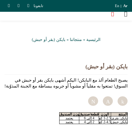
Ar
En
تابعونا
الرئيسية
»
منتجاتنا
»
بايكن (بقر أو حبش)
بايكن (بقر أو حبش)
يصبح الطعام ألذ مع البايكن! اليكم أشهى بايكن بقر أو حبش في
السوق! تمتعوا به مقلياً أو مشوياً أو جربوه ببساطة مع الجبنة المذوّبة!
Tweet
Pin
S
المنتج
الوزن
قطعة/صندوق
وزن الصندوق
بايكن بقري
1-2.5 كغ
4 إلى 6
يعتمد
بايكن حبش
2-4.5 كغ
2 إلى 4
يعتمد