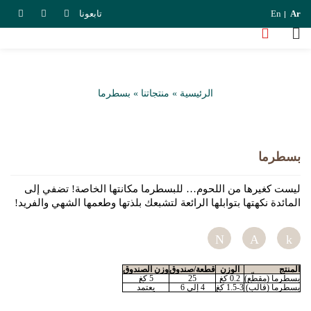
Ar
En
تابعونا
الرئيسية
»
منتجاتنا
»
بسطرما
بسطرما
ليست كغيرها من اللحوم… للبسطرما مكانتها الخاصة! تضفي إلى
المائدة نكهتها بتوابلها الرائعة لتشبعك بلذتها وطعمها الشهي والفريد!
Tweet
Pin
S
المنتج
الوزن
قطعة/صندوق
وزن الصندوق
بسطرما (مقطّع)
0.2 كغ
25
5 كغ
بسطرما (قالب)
1.5-3 كغ
4 إلى 6
يعتمد